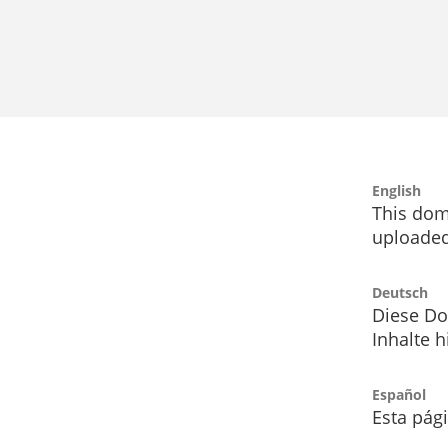
English
This dom
uploaded
Deutsch
Diese Do
Inhalte h
Español
Esta pág