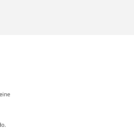
eine
do.